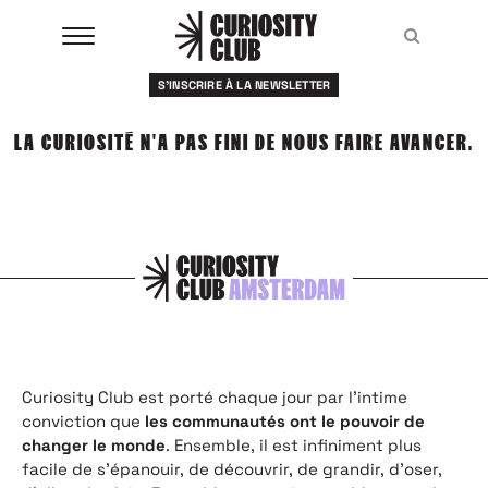
Aller
au
Recher
Recher
contenu
S'INSCRIRE À LA NEWSLETTER
À LA UNE
LA CURIOSITÉ N'A PAS FINI DE NOUS FAIRE AVANCER.
CLUBS
EVENTS
RESSOURCES
ESHOP
À PROPOS
Curiosity Club est porté chaque jour par l’intime
conviction que
les communautés ont le pouvoir de
changer le monde
. Ensemble, il est infiniment plus
facile de s’épanouir, de découvrir, de grandir, d’oser,