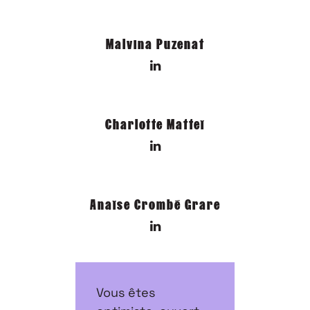
Malvina Puzenat
Charlotte Matteï
Anaïse Crombé Grare
Vous êtes