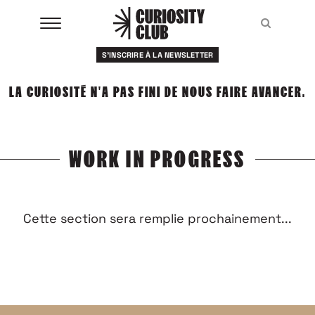
Aller
au
Recher
Recher
contenu
S'INSCRIRE À LA NEWSLETTER
À LA UNE
LA CURIOSITÉ N'A PAS FINI DE NOUS FAIRE AVANCER.
CLUBS
EVENTS
WORK IN PROGRESS
RESSOURCES
ESHOP
Cette section sera remplie prochainement...
À PROPOS