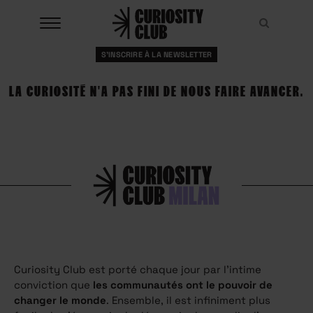
Aller
au
Recher
Recher
contenu
S'INSCRIRE À LA NEWSLETTER
À LA UNE
LA CURIOSITÉ N'A PAS FINI DE NOUS FAIRE AVANCER.
CLUBS
EVENTS
RESSOURCES
ESHOP
À PROPOS
Curiosity Club est porté chaque jour par l’intime
conviction que
les communautés ont le pouvoir de
changer le monde
. Ensemble, il est infiniment plus