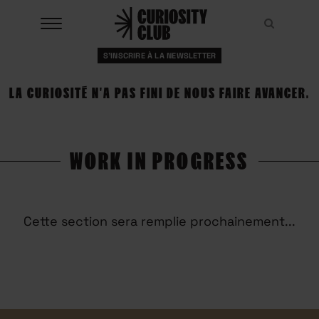
Aller
au
Recher
Recher
contenu
S'INSCRIRE À LA NEWSLETTER
À LA UNE
LA CURIOSITÉ N'A PAS FINI DE NOUS FAIRE AVANCER.
CLUBS
EVENTS
WORK IN PROGRESS
RESSOURCES
ESHOP
Cette section sera remplie prochainement...
À PROPOS