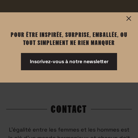
POUR ÊTRE INSPIRÉE, SURPRISE, EMBALLÉE, OU
TOUT SIMPLEMENT NE RIEN MANQUER
POUR ÊTRE INSPIRÉE, SURPRISE, EMBALLÉE, OU
TOUT SIMPLEMENT NE RIEN MANQUER
Inscrivez-vous à notre newsletter
Inscrivez-vous à notre newsletter
CONTACT
L’égalité entre les femmes et les hommes est
la clé d’un monde harmonieux et chacun doit