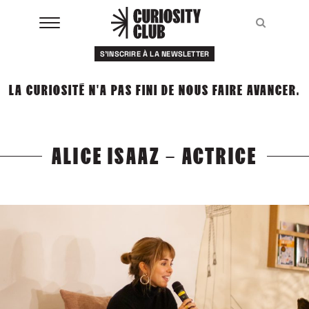
Aller
au
Recher
Recher
contenu
S'INSCRIRE À LA NEWSLETTER
À LA UNE
LA CURIOSITÉ N'A PAS FINI DE NOUS FAIRE AVANCER.
CLUBS
EVENTS
ALICE ISAAZ – ACTRICE
RESSOURCES
ESHOP
À PROPOS