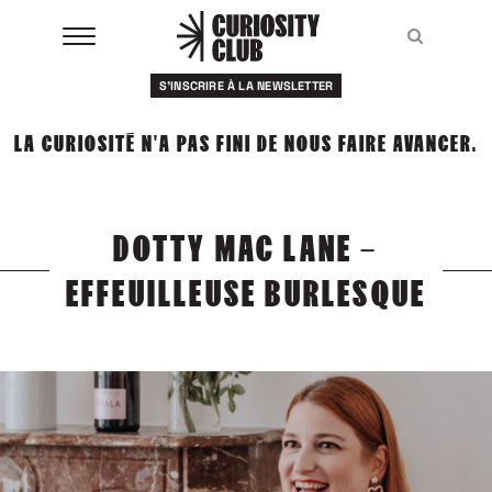
Aller
au
Recher
Recher
contenu
S'INSCRIRE À LA NEWSLETTER
À LA UNE
LA CURIOSITÉ N'A PAS FINI DE NOUS FAIRE AVANCER.
CLUBS
EVENTS
DOTTY MAC LANE –
RESSOURCES
EFFEUILLEUSE BURLESQUE
ESHOP
À PROPOS