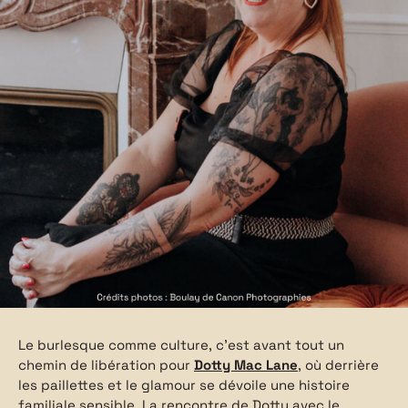
Le burlesque comme culture, c’est avant tout un
chemin de libération pour
Dotty Mac Lane
, où derrière
les paillettes et le glamour se dévoile une histoire
familiale sensible. La rencontre de Dotty avec le