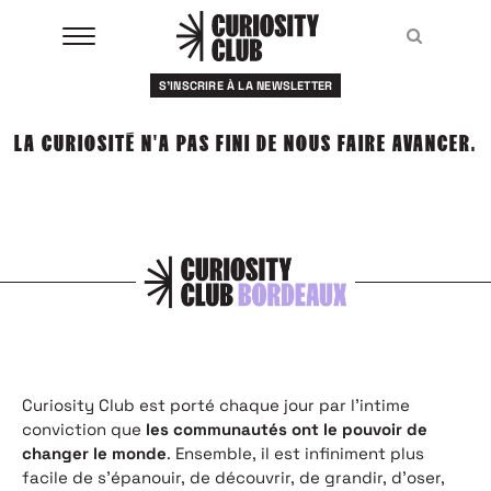
Aller
au
Recher
Recher
contenu
S'INSCRIRE À LA NEWSLETTER
À LA UNE
LA CURIOSITÉ N'A PAS FINI DE NOUS FAIRE AVANCER.
CLUBS
EVENTS
RESSOURCES
ESHOP
À PROPOS
Curiosity Club est porté chaque jour par l’intime
conviction que
les communautés ont le pouvoir de
changer le monde
. Ensemble, il est infiniment plus
facile de s’épanouir, de découvrir, de grandir, d’oser,