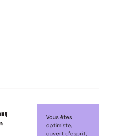
nny
Vous êtes
optimiste,
ouvert d’esprit,