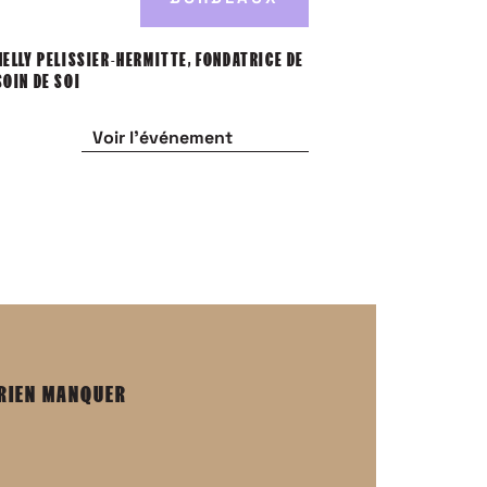
MATHILDE FROU
NELLY PELISSIER-HERMITTE, FONDATRICE DE
SOIN DE SOI
Voir l'événement
V
 RIEN MANQUER