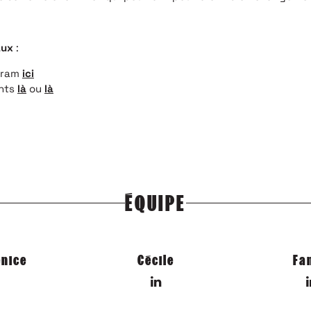
aux
:
gram
ici
ents
là
ou
là
ÉQUIPE
nice
Cécile
Fa