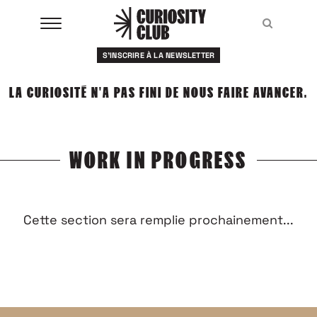
Aller
au
Recher
Recher
contenu
S'INSCRIRE À LA NEWSLETTER
À LA UNE
LA CURIOSITÉ N'A PAS FINI DE NOUS FAIRE AVANCER.
CLUBS
EVENTS
WORK IN PROGRESS
RESSOURCES
ESHOP
Cette section sera remplie prochainement...
À PROPOS