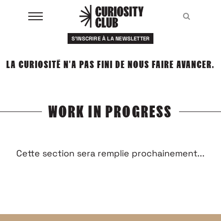
Aller
au
Recher
Recher
contenu
S'INSCRIRE À LA NEWSLETTER
À LA UNE
LA CURIOSITÉ N'A PAS FINI DE NOUS FAIRE AVANCER.
CLUBS
EVENTS
WORK IN PROGRESS
RESSOURCES
ESHOP
Cette section sera remplie prochainement...
À PROPOS