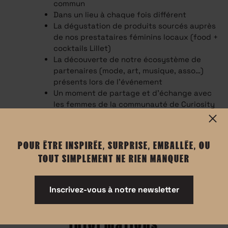
commun
Dans un lieu à chaque fois différent
La dégustation de produits sourcés auprès
de nos prestataires féminins locaux (food +
cocktails Lillet)
La découverte de notre écosystème de
partenaires (mode, art, musique, asso…)
présents lors de l'événement
Un moment de partage et d’échange avec
les femmes de la communauté de Curiosity
POUR ÊTRE INSPIRÉE, SURPRISE, EMBALLÉE, OU
TOUT SIMPLEMENT NE RIEN MANQUER
Inscrivez-vous à notre newsletter
Informations