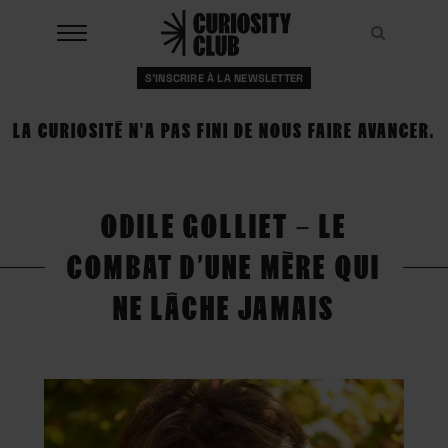
Aller
au
Recher
Recher
contenu
S'INSCRIRE À LA NEWSLETTER
À LA UNE
LA CURIOSITÉ N'A PAS FINI DE NOUS FAIRE AVANCER.
CLUBS
EVENTS
ODILE GOLLIET – LE
RESSOURCES
COMBAT D’UNE MÈRE QUI
ESHOP
NE LÂCHE JAMAIS
À PROPOS