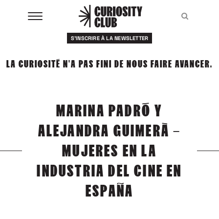
Aller
au
Recher
Recher
contenu
S'INSCRIRE À LA NEWSLETTER
À LA UNE
LA CURIOSITÉ N'A PAS FINI DE NOUS FAIRE AVANCER.
CLUBS
EVENTS
MARINA PADRÓ Y
RESSOURCES
ALEJANDRA GUIMERÀ –
ESHOP
MUJERES EN LA
INDUSTRIA DEL CINE EN
À PROPOS
ESPAÑA