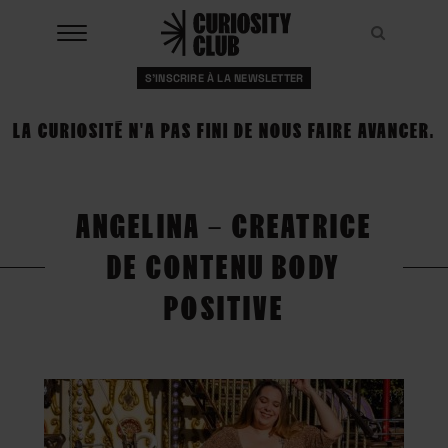
Aller
au
Recher
Recher
contenu
S'INSCRIRE À LA NEWSLETTER
À LA UNE
LA CURIOSITÉ N'A PAS FINI DE NOUS FAIRE AVANCER.
CLUBS
EVENTS
ANGELINA – CREATRICE
RESSOURCES
DE CONTENU BODY
ESHOP
POSITIVE
À PROPOS