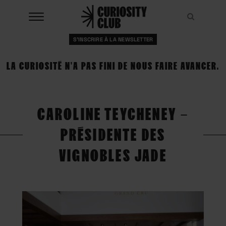
Aller
au
Recher
Recher
contenu
S'INSCRIRE À LA NEWSLETTER
À LA UNE
LA CURIOSITÉ N'A PAS FINI DE NOUS FAIRE AVANCER.
CLUBS
EVENTS
CAROLINE TEYCHENEY –
RESSOURCES
PRÉSIDENTE DES
ESHOP
VIGNOBLES JADE
À PROPOS