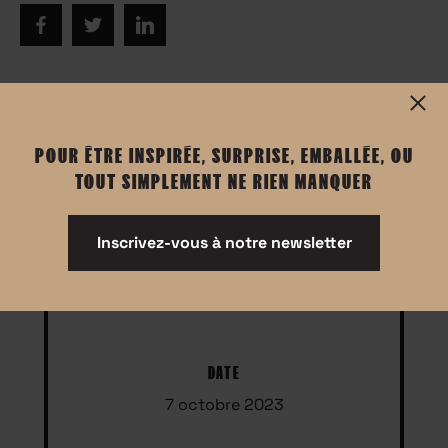
Informations
POUR ÊTRE INSPIRÉE, SURPRISE, EMBALLÉE, OU
TOUT SIMPLEMENT NE RIEN MANQUER
Événement réservé aux femmes
prise de parole en français
Inscrivez-vous à notre newsletter
DATE
7 octobre 2023