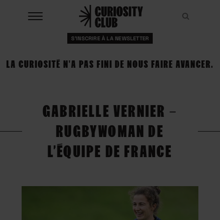
Aller
au
Recher
Recher
contenu
S'INSCRIRE À LA NEWSLETTER
À LA UNE
LA CURIOSITÉ N'A PAS FINI DE NOUS FAIRE AVANCER.
CLUBS
EVENTS
GABRIELLE VERNIER –
RESSOURCES
RUGBYWOMAN DE
ESHOP
L’ÉQUIPE DE FRANCE
À PROPOS