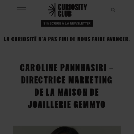
Aller
au
Recher
Recher
contenu
S'INSCRIRE À LA NEWSLETTER
À LA UNE
LA CURIOSITÉ N'A PAS FINI DE NOUS FAIRE AVANCER.
CLUBS
EVENTS
CAROLINE PANNHASIRI –
RESSOURCES
DIRECTRICE MARKETING
ESHOP
DE LA MAISON DE
JOAILLERIE GEMMYO
À PROPOS