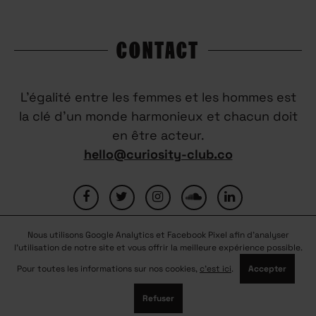
CONTACT
L’égalité entre les femmes et les hommes est
la clé d’un monde harmonieux et chacun doit
en être acteur.
hello@curiosity-club.co
Nous utilisons Google Analytics et Facebook Pixel afin d'analyser
FAQ
CONTACTEZ-NOUS
MENTIONS LÉGALES
l'utilisation de notre site et vous offrir la meilleure expérience possible.
CONDITIONS GÉNÉRALES D’UTILISATION
NOUS REJOINDRE
Pour toutes les informations sur nos cookies,
c'est ici
.
Accepter
PARTENAIRES
Refuser
© COPYRIGHT 2026
CURIOSITY CLUB
-