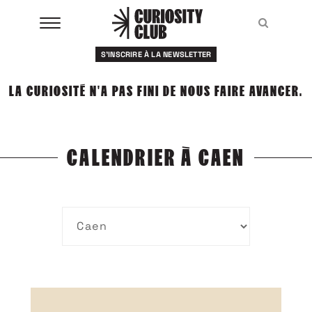
Aller
au
Recher
Recher
contenu
S'INSCRIRE À LA NEWSLETTER
À LA UNE
LA CURIOSITÉ N'A PAS FINI DE NOUS FAIRE AVANCER.
CLUBS
EVENTS
CALENDRIER À CAEN
RESSOURCES
ESHOP
À PROPOS