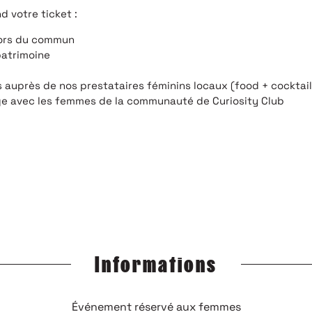
 votre ticket :
hors du commun
patrimoine
auprès de nos prestataires féminins locaux (food + cocktails
e avec les femmes de la communauté de Curiosity Club
SPIRÉE, SURPRISE, EMBALLÉE, OU TOUT SIMPLEMENT NE
Inscrivez-vous à notre newsletter
Informations
Événement réservé aux femmes