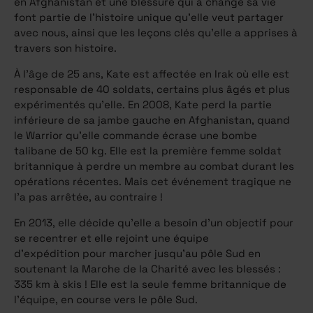
en Afghanistan et une blessure qui a changé sa vie
font partie de l’histoire unique qu’elle veut partager
avec nous, ainsi que les leçons clés qu’elle a apprises à
travers son histoire.
À l’âge de 25 ans, Kate est affectée en Irak où elle est
responsable de 40 soldats, certains plus âgés et plus
expérimentés qu’elle. En 2008, Kate perd la partie
inférieure de sa jambe gauche en Afghanistan, quand
le Warrior qu’elle commande écrase une bombe
talibane de 50 kg. Elle est la première femme soldat
britannique à perdre un membre au combat durant les
opérations récentes. Mais cet événement tragique ne
l’a pas arrêtée, au contraire !
En
2013,
elle
décide
qu’elle
a
besoin
d’un
objectif
pour
se
recentrer
et
elle
rejoint
une
équipe
d’expédition
pour
marcher
jusqu’au
pôle
Sud
en
soutenant
la
Marche
de
la
Charité
avec
les
blessés
:
335
km
à
skis
!
Elle
est
la
seule
femme
britannique
de
l’équipe,
en
course
vers
le
pôle
Sud.