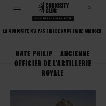
Aller
au
Recher
Recher
contenu
S'INSCRIRE À LA NEWSLETTER
À LA UNE
LA CURIOSITÉ N'A PAS FINI DE NOUS FAIRE AVANCER.
CLUBS
EVENTS
KATE PHILIP – ANCIENNE
RESSOURCES
OFFICIER DE L’ARTILLERIE
ESHOP
ROYALE
À PROPOS