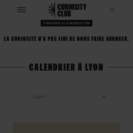
Aller
au
Recher
Recher
contenu
S'INSCRIRE À LA NEWSLETTER
À LA UNE
LA CURIOSITÉ N'A PAS FINI DE NOUS FAIRE AVANCER.
CLUBS
EVENTS
CALENDRIER À LYON
RESSOURCES
ESHOP
À PROPOS