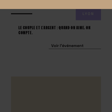
LYON
LE COUPLE ET L’ARGENT : QUAND ON AIME, ON
COMPTE.
Voir l'événement