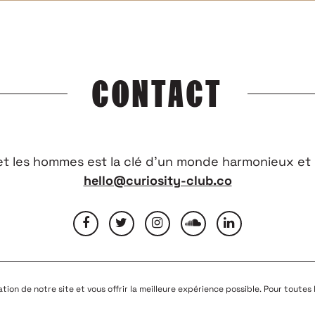
CONTACT
 et les hommes est la clé d’un monde harmonieux et 
hello@curiosity-club.co
OUS
MENTIONS LÉGALES
CONDITIONS GÉNÉRALES D’UTILISATION
NOUS REJO
sation de notre site et vous offrir la meilleure expérience possible. Pour toutes
© COPYRIGHT 2026
CURIOSITY CLUB
-