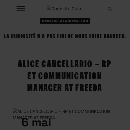
Aller
Recher
au
Recher
contenu
S'INSCRIRE À LA NEWSLETTER
À LA UNE
LA CURIOSITÉ N'A PAS FINI DE NOUS FAIRE AVANCER.
CLUBS
EVENTS
ALICE CANCELLARIO – RP
RESSOURCES
ET COMMUNICATION
ESHOP
MANAGER AT FREEDA
À PROPOS
6 mai