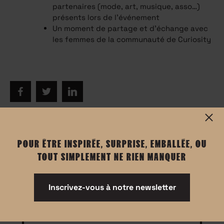
partenaires (mode, art, musique, asso…)
présents lors de l'événement
Un moment de partage et d’échange avec
les femmes de la communauté de Curiosity
POUR ÊTRE INSPIRÉE, SURPRISE, EMBALLÉE, OU
Informations
TOUT SIMPLEMENT NE RIEN MANQUER
Inscrivez-vous à notre newsletter
Instagram Live