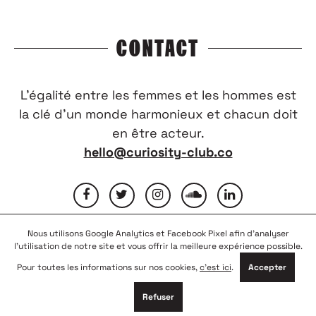
CONTACT
L’égalité entre les femmes et les hommes est
la clé d’un monde harmonieux et chacun doit
en être acteur.
hello@curiosity-club.co
Nous utilisons Google Analytics et Facebook Pixel afin d'analyser
FAQ
CONTACTEZ-NOUS
MENTIONS LÉGALES
l'utilisation de notre site et vous offrir la meilleure expérience possible.
CONDITIONS GÉNÉRALES D’UTILISATION
NOUS REJOINDRE
Pour toutes les informations sur nos cookies,
c'est ici
.
Accepter
PARTENAIRES
Refuser
© COPYRIGHT 2026
CURIOSITY CLUB
-