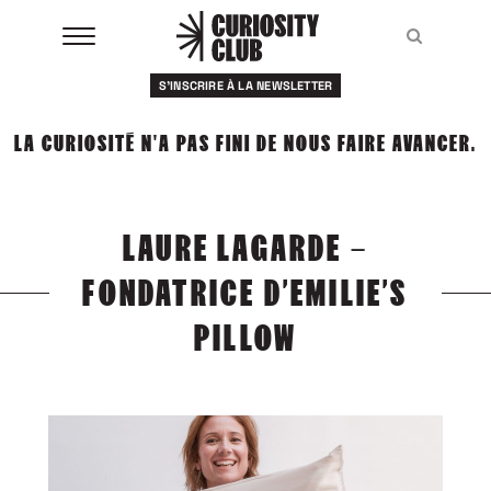
Aller
au
Recher
Recher
contenu
S'INSCRIRE À LA NEWSLETTER
À LA UNE
LA CURIOSITÉ N'A PAS FINI DE NOUS FAIRE AVANCER.
CLUBS
EVENTS
LAURE LAGARDE –
RESSOURCES
FONDATRICE D’EMILIE’S
ESHOP
PILLOW
À PROPOS