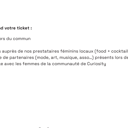
 votre ticket :
hors du commun
auprès de nos prestataires féminins locaux (food + cocktails
 de partenaires (mode, art, musique, asso…) présents lors d
e avec les femmes de la communauté de Curiosity
SPIRÉE, SURPRISE, EMBALLÉE, OU TOUT SIMPLEMENT NE