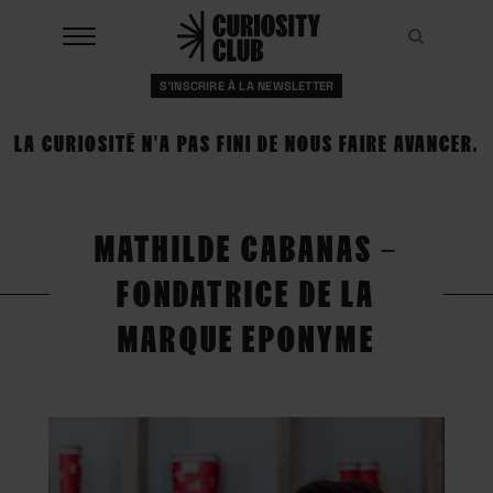
Aller
au
Recher
Recher
contenu
S'INSCRIRE À LA NEWSLETTER
À LA UNE
LA CURIOSITÉ N'A PAS FINI DE NOUS FAIRE AVANCER.
CLUBS
EVENTS
MATHILDE CABANAS –
RESSOURCES
FONDATRICE DE LA
ESHOP
MARQUE EPONYME
À PROPOS