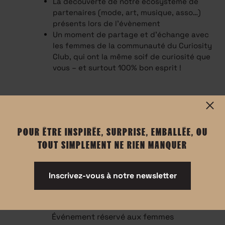
La découverte de notre écosystème de
partenaires (mode, art, musique, asso…)
présents lors de l’évènement
Un moment de partage et d’échange avec
les femmes de la communauté du Curiosity
Club, qui ont la même soif de curiosité que
vous – et surtout 100% bon esprit !
POUR ÊTRE INSPIRÉE, SURPRISE, EMBALLÉE, OU
TOUT SIMPLEMENT NE RIEN MANQUER
Inscrivez-vous à notre newsletter
Informations
Événement réservé aux femmes