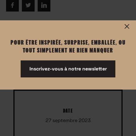
POUR ÊTRE INSPIRÉE, SURPRISE, EMBALLÉE, OU
Informations
TOUT SIMPLEMENT NE RIEN MANQUER
Événement réservé aux femmes
Inscrivez-vous à notre newsletter
prise de parole en français
DATE
27 septembre 2023