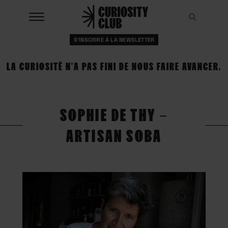
Aller
au
Recher
Recher
contenu
S'INSCRIRE À LA NEWSLETTER
À LA UNE
LA CURIOSITÉ N'A PAS FINI DE NOUS FAIRE AVANCER.
CLUBS
EVENTS
SOPHIE DE THY –
RESSOURCES
ARTISAN SOBA
ESHOP
À PROPOS