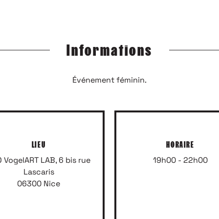
SPIRÉE, SURPRISE, EMBALLÉE, OU TOUT SIMPLEMENT NE
Inscrivez-vous à notre newsletter
Informations
Événement féminin.
LIEU
HORAIRE
 VogelART LAB, 6 bis rue
19h00 - 22h00
Lascaris
06300 Nice