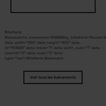
Billetterie
Weezevent
id_evenement=614926&lg_billetterie=1&code=
data-width="650" data-height="600" data-
id="614926" data-resize="1" data-width_auto="1" data-
noscroll="0" data-nopb="0" data-
type="neo">Billetterie Weezevent
Voir tous les événements