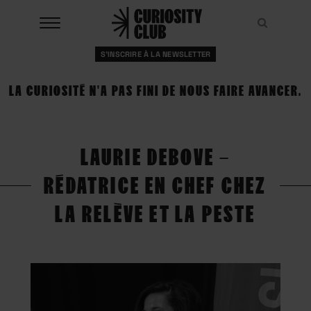
Aller
au
Recher
Recher
contenu
S'INSCRIRE À LA NEWSLETTER
À LA UNE
LA CURIOSITÉ N'A PAS FINI DE NOUS FAIRE AVANCER.
CLUBS
EVENTS
LAURIE DEBOVE –
RESSOURCES
RÉDATRICE EN CHEF CHEZ
ESHOP
LA RELÈVE ET LA PESTE
À PROPOS