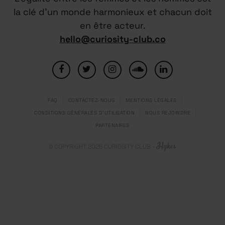
la clé d’un monde harmonieux et chacun doit
en être acteur.
hello@curiosity-club.co
FAQ
CONTACTEZ-NOUS
MENTIONS LÉGALES
CONDITIONS GÉNÉRALES D’UTILISATION
NOUS REJOINDRE
PARTENAIRES
© COPYRIGHT 2026
CURIOSITY CLUB
-