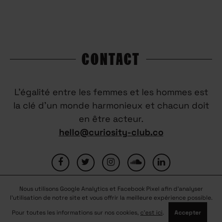
CONTACT
L’égalité entre les femmes et les hommes est
la clé d’un monde harmonieux et chacun doit
en être acteur.
hello@curiosity-club.co
Nous utilisons Google Analytics et Facebook Pixel afin d'analyser
FAQ
CONTACTEZ-NOUS
MENTIONS LÉGALES
l'utilisation de notre site et vous offrir la meilleure expérience possible.
CONDITIONS GÉNÉRALES D’UTILISATION
NOUS REJOINDRE
Pour toutes les informations sur nos cookies,
c'est ici
.
Accepter
PARTENAIRES