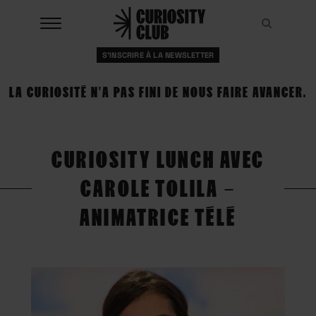
Aller
au
Recher
Recher
contenu
S'INSCRIRE À LA NEWSLETTER
À LA UNE
LA CURIOSITÉ N'A PAS FINI DE NOUS FAIRE AVANCER.
CLUBS
EVENTS
CURIOSITY LUNCH AVEC
RESSOURCES
CAROLE TOLILA –
ESHOP
ANIMATRICE TÉLÉ
À PROPOS