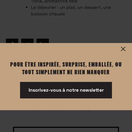
Tolila, animatrice télé
Le déjeuner : un plat, un dessert, une
boisson chaude
POUR ÊTRE INSPIRÉE, SURPRISE, EMBALLÉE, OU
TOUT SIMPLEMENT NE RIEN MANQUER
Informations
Inscrivez-vous à notre newsletter
Événement réservé aux femmes
prise de parole en français