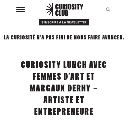
Aller
au
Recher
Recher
contenu
S'INSCRIRE À LA NEWSLETTER
À LA UNE
LA CURIOSITÉ N'A PAS FINI DE NOUS FAIRE AVANCER.
CLUBS
EVENTS
CURIOSITY LUNCH AVEC
RESSOURCES
FEMMES D’ART ET
ESHOP
MARGAUX DERHY –
ARTISTE ET
À PROPOS
ENTREPRENEURE