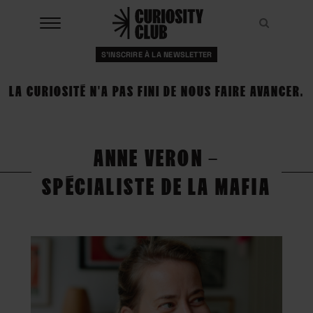
Aller
au
Recher
Recher
contenu
S'INSCRIRE À LA NEWSLETTER
À LA UNE
LA CURIOSITÉ N'A PAS FINI DE NOUS FAIRE AVANCER.
CLUBS
EVENTS
ANNE VERON –
RESSOURCES
SPÉCIALISTE DE LA MAFIA
ESHOP
À PROPOS