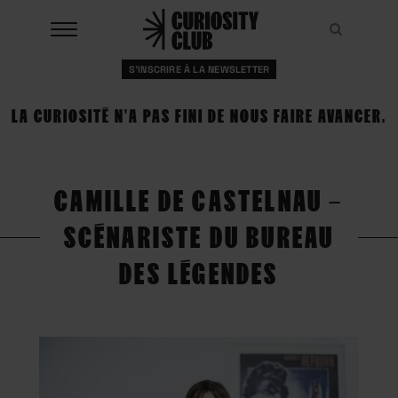
Aller
au
Recher
Recher
contenu
S'INSCRIRE À LA NEWSLETTER
À LA UNE
LA CURIOSITÉ N'A PAS FINI DE NOUS FAIRE AVANCER.
CLUBS
EVENTS
CAMILLE DE CASTELNAU –
RESSOURCES
SCÉNARISTE DU BUREAU
ESHOP
DES LÉGENDES
À PROPOS