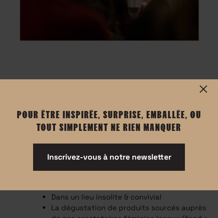
POUR ÊTRE INSPIRÉE, SURPRISE, EMBALLÉE, OU
TOUT SIMPLEMENT NE RIEN MANQUER
On vous rappelle le concept et ce que comprend votre
Inscrivez-vous à notre newsletter
ticket :
Un talk de 40 min par une femme au
parcours hors du commun
Dans un lieu insolite & convivial
La dégustation de produits sourcés auprès