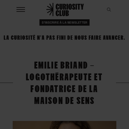
Aller
au
Recher
Recher
contenu
S'INSCRIRE À LA NEWSLETTER
À LA UNE
LA CURIOSITÉ N'A PAS FINI DE NOUS FAIRE AVANCER.
CLUBS
EVENTS
EMILIE BRIAND –
RESSOURCES
LOGOTHÉRAPEUTE ET
ESHOP
FONDATRICE DE LA
MAISON DE SENS
À PROPOS