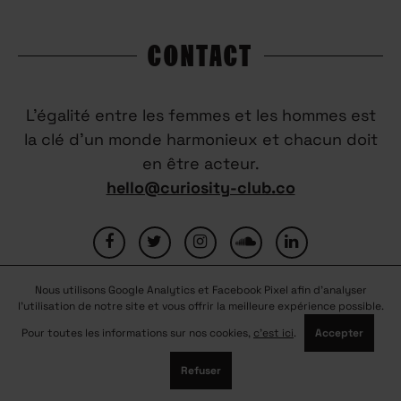
CONTACT
L’égalité entre les femmes et les hommes est
la clé d’un monde harmonieux et chacun doit
en être acteur.
hello@curiosity-club.co
Nous utilisons Google Analytics et Facebook Pixel afin d'analyser
FAQ
CONTACTEZ-NOUS
MENTIONS LÉGALES
l'utilisation de notre site et vous offrir la meilleure expérience possible.
CONDITIONS GÉNÉRALES D’UTILISATION
NOUS REJOINDRE
Pour toutes les informations sur nos cookies,
c'est ici
.
Accepter
PARTENAIRES
Refuser
© COPYRIGHT 2026
CURIOSITY CLUB
-