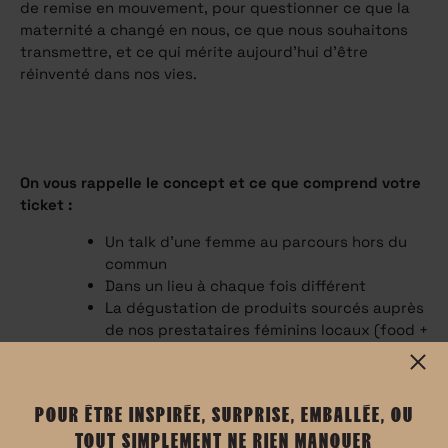
de remise en mouvement, pour questionner ce que la
maternité a changé en nous, ce que nous souhaitons
transmettre, et ce qui mérite aujourd’hui d’être
réinventé dans nos vies.
On vous rappelle le concept et ce que comprend votre
ticket :
Un talk d’une femme au parcours hors du
commun
Dans un lieu à chaque fois différent
La dégustation de produits sourcés auprès
de nos prestataires féminins locaux (food +
cocktails Lillet)
La découverte de notre écosystème de
partenaires (mode, art, musique, asso…)
POUR ÊTRE INSPIRÉE, SURPRISE, EMBALLÉE, OU
présents lors de l'événement
TOUT SIMPLEMENT NE RIEN MANQUER
Un moment de partage et d’échange avec