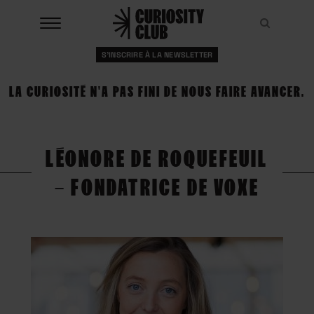
Aller
au
Recher
Recher
contenu
S'INSCRIRE À LA NEWSLETTER
À LA UNE
LA CURIOSITÉ N'A PAS FINI DE NOUS FAIRE AVANCER.
CLUBS
EVENTS
LÉONORE DE ROQUEFEUIL
RESSOURCES
– FONDATRICE DE VOXE
ESHOP
À PROPOS