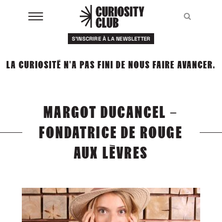
Aller
au
Recher
Recher
contenu
S'INSCRIRE À LA NEWSLETTER
À LA UNE
LA CURIOSITÉ N'A PAS FINI DE NOUS FAIRE AVANCER.
CLUBS
EVENTS
MARGOT DUCANCEL –
RESSOURCES
FONDATRICE DE ROUGE
ESHOP
AUX LÈVRES
À PROPOS