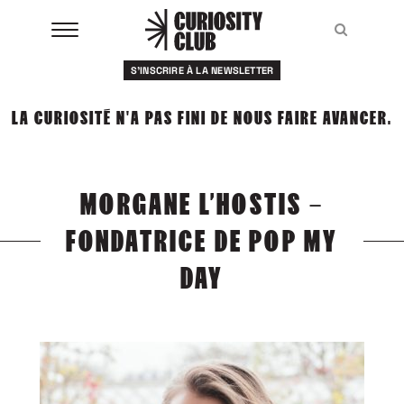
Aller
au
Recher
Recher
contenu
S'INSCRIRE À LA NEWSLETTER
À LA UNE
LA CURIOSITÉ N'A PAS FINI DE NOUS FAIRE AVANCER.
CLUBS
EVENTS
MORGANE L’HOSTIS –
RESSOURCES
FONDATRICE DE POP MY
ESHOP
DAY
À PROPOS