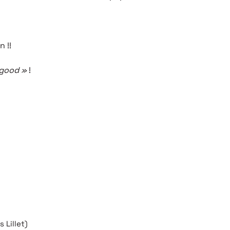
 !!
l good »
!
 Lillet)