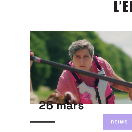
L’
26 mars
REIMS