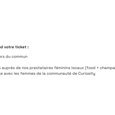
 votre ticket :
hors du commun
s auprès de nos prestataires féminins locaux (food + champ
e avec les femmes de la communauté de Curiosity
SPIRÉE, SURPRISE, EMBALLÉE, OU TOUT SIMPLEMENT NE