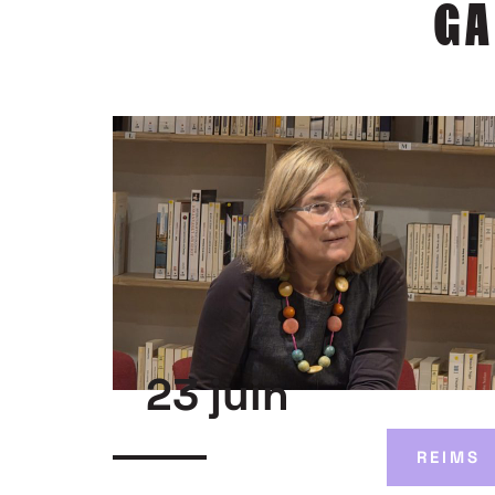
GA
23 juin
REIMS