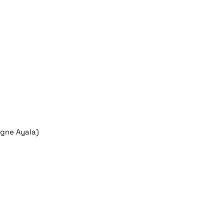
agne Ayala)
 RIEN MANQUER