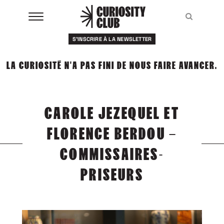
Aller
au
Recher
Recher
contenu
S'INSCRIRE À LA NEWSLETTER
À LA UNE
LA CURIOSITÉ N'A PAS FINI DE NOUS FAIRE AVANCER.
CLUBS
EVENTS
CAROLE JEZEQUEL ET
RESSOURCES
FLORENCE BERDOU –
ESHOP
COMMISSAIRES-
PRISEURS
À PROPOS