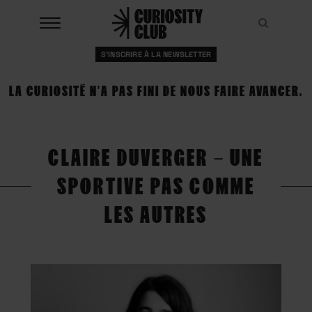
Aller
au
Recher
Recher
contenu
S'INSCRIRE À LA NEWSLETTER
À LA UNE
LA CURIOSITÉ N'A PAS FINI DE NOUS FAIRE AVANCER.
CLUBS
EVENTS
CLAIRE DUVERGER – UNE
RESSOURCES
SPORTIVE PAS COMME
ESHOP
LES AUTRES
À PROPOS