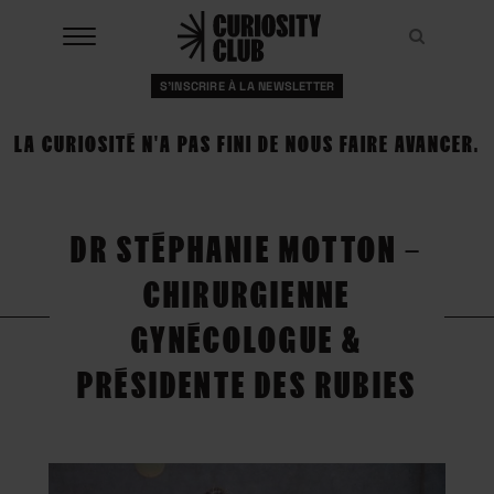
Aller
au
Recher
Recher
contenu
S'INSCRIRE À LA NEWSLETTER
À LA UNE
LA CURIOSITÉ N'A PAS FINI DE NOUS FAIRE AVANCER.
CLUBS
EVENTS
DR STÉPHANIE MOTTON –
RESSOURCES
CHIRURGIENNE
ESHOP
GYNÉCOLOGUE &
PRÉSIDENTE DES RUBIES
À PROPOS