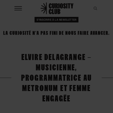
Aller
au
Recher
Recher
contenu
S'INSCRIRE À LA NEWSLETTER
À LA UNE
LA CURIOSITÉ N'A PAS FINI DE NOUS FAIRE AVANCER.
CLUBS
EVENTS
ELVIRE DELAGRANGE –
RESSOURCES
MUSICIENNE,
ESHOP
PROGRAMMATRICE AU
METRONUM ET FEMME
À PROPOS
ENGAGÉE