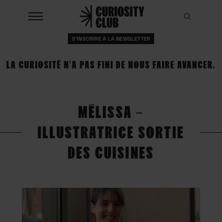
Aller
au
Recher
Recher
contenu
S'INSCRIRE À LA NEWSLETTER
À LA UNE
LA CURIOSITÉ N'A PAS FINI DE NOUS FAIRE AVANCER.
CLUBS
EVENTS
MÉLISSA –
RESSOURCES
ILLUSTRATRICE SORTIE
ESHOP
DES CUISINES
À PROPOS