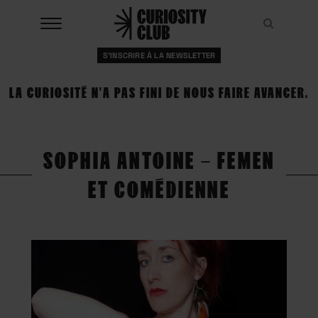
Aller
au
Recher
Recher
contenu
S'INSCRIRE À LA NEWSLETTER
À LA UNE
LA CURIOSITÉ N'A PAS FINI DE NOUS FAIRE AVANCER.
CLUBS
EVENTS
SOPHIA ANTOINE – FEMEN
RESSOURCES
ET COMÉDIENNE
ESHOP
À PROPOS