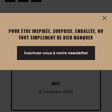
Informations
POUR ÊTRE INSPIRÉE, SURPRISE, EMBALLÉE, OU
TOUT SIMPLEMENT NE RIEN MANQUER
Événement réservé aux femmes
prise de parole en français
Inscrivez-vous à notre newsletter
DATE
8 novembre 2022