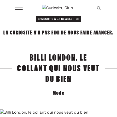
Aller
Recher
au
Recher
contenu
S'INSCRIRE À LA NEWSLETTER
À LA UNE
LA CURIOSITÉ N'A PAS FINI DE NOUS FAIRE AVANCER.
CLUBS
EVENTS
BILLI LONDON, LE
RESSOURCES
COLLANT QUI NOUS VEUT
ESHOP
DU BIEN
À PROPOS
Mode