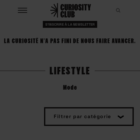
Aller
au
Recher
Recher
contenu
S'INSCRIRE À LA NEWSLETTER
À LA UNE
LA CURIOSITÉ N'A PAS FINI DE NOUS FAIRE AVANCER.
CLUBS
EVENTS
LIFESTYLE
RESSOURCES
Mode
ESHOP
À PROPOS
Filtrer par catégorie