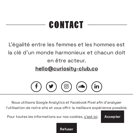
CONTACT
L’égalité entre les femmes et les hommes est
la clé d’un monde harmonieux et chacun doit
en être acteur.
hello@curiosity-club.co
Nous utilisons Google Analytics et Facebook Pixel afin d'analyser
FAQ
CONTACTEZ-NOUS
MENTIONS LÉGALES
l'utilisation de notre site et vous offrir la meilleure expérience possible.
CONDITIONS GÉNÉRALES D’UTILISATION
NOUS REJOINDRE
Pour toutes les informations sur nos cookies,
c'est ici
.
Accepter
PARTENAIRES
Refuser
© COPYRIGHT 2026
CURIOSITY CLUB
-