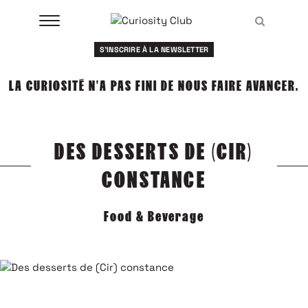
Aller
Recher
au
Recher
contenu
S'INSCRIRE À LA NEWSLETTER
À LA UNE
LA CURIOSITÉ N'A PAS FINI DE NOUS FAIRE AVANCER.
CLUBS
EVENTS
DES DESSERTS DE (CIR)
RESSOURCES
CONSTANCE
ESHOP
Food & Beverage
À PROPOS