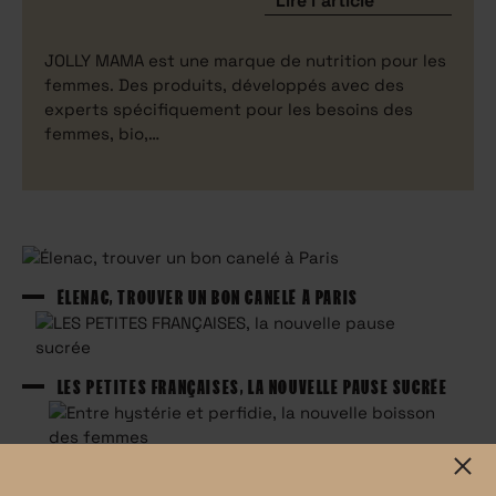
Lire l'article
JOLLY MAMA est une marque de nutrition pour les
femmes. Des produits, développés avec des
experts spécifiquement pour les besoins des
femmes, bio,…
ÉLENAC, TROUVER UN BON CANELÉ À PARIS
LES PETITES FRANÇAISES, LA NOUVELLE PAUSE SUCRÉE
ENTRE HYSTÉRIE ET PERFIDIE, LA NOUVELLE BOISSON DES