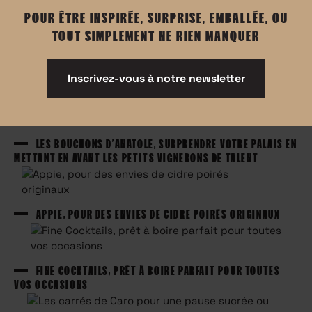
FEMMES
POUR ÊTRE INSPIRÉE, SURPRISE, EMBALLÉE, OU
TOUT SIMPLEMENT NE RIEN MANQUER
LES FRUITS DÉTENDUS, CROQUEZ POUR UN PETIT DÉJ
SAVOUREUX ET SEIN
Inscrivez-vous à notre newsletter
LES BOUCHONS D’ANATOLE, SURPRENDRE VOTRE PALAIS EN
METTANT EN AVANT LES PETITS VIGNERONS DE TALENT
APPIE, POUR DES ENVIES DE CIDRE POIRÉS ORIGINAUX
FINE COCKTAILS, PRÊT À BOIRE PARFAIT POUR TOUTES
VOS OCCASIONS