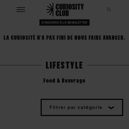
Aller
au
Recher
Recher
contenu
S'INSCRIRE À LA NEWSLETTER
À LA UNE
LA CURIOSITÉ N'A PAS FINI DE NOUS FAIRE AVANCER.
CLUBS
EVENTS
LIFESTYLE
RESSOURCES
Food & Beverage
ESHOP
À PROPOS
Filtrer par catégorie