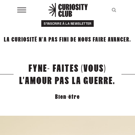
Aller
au
Recher
Recher
contenu
S'INSCRIRE À LA NEWSLETTER
À LA UNE
LA CURIOSITÉ N'A PAS FINI DE NOUS FAIRE AVANCER.
CLUBS
EVENTS
FYNE- FAITES (VOUS)
RESSOURCES
L’AMOUR PAS LA GUERRE.
ESHOP
Bien-être
À PROPOS